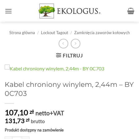
Przewiń
do
zawartości
Strona główna
/
Lockout Tagout
/
Zamknięcia zaworów kołowych
FILTRUJ
Kabel chroniony winylem, 2,44m – BY
0C703
107,10
zł
netto+VAT
131,73
zł
brutto
Produkt dostępny na zamówienie