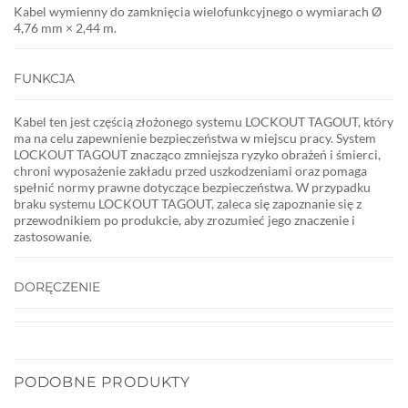
Kabel wymienny do zamknięcia wielofunkcyjnego o wymiarach
Ø
4,76 mm × 2,44 m.
FUNKCJA
Kabel ten jest częścią złożonego systemu LOCKOUT TAGOUT, który
ma na celu zapewnienie bezpieczeństwa w miejscu pracy. System
LOCKOUT TAGOUT znacząco zmniejsza ryzyko obrażeń i śmierci,
chroni wyposażenie zakładu przed uszkodzeniami oraz pomaga
spełnić normy prawne dotyczące bezpieczeństwa. W przypadku
braku systemu LOCKOUT TAGOUT, zaleca się zapoznanie się z
przewodnikiem po produkcie, aby zrozumieć jego znaczenie i
zastosowanie.
DORĘCZENIE
PODOBNE PRODUKTY