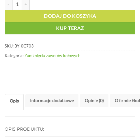
ilość Kabel chroniony winylem, 2,44m - BY 0C703
DODAJ DO KOSZYKA
KUP TERAZ
SKU:
BY_0C703
Kategoria:
Zamknięcia zaworów kołowych
Informacje dodatkowe
Opinie (0)
O firmie Eko
Opis
OPIS PRODUKTU: