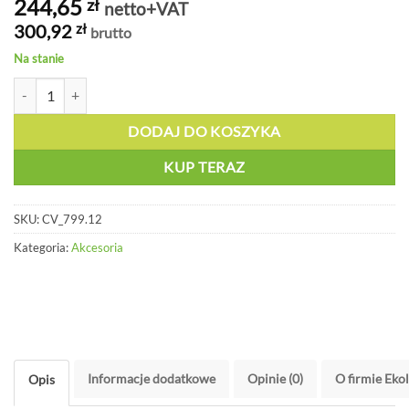
244,65
zł
netto+VAT
300,92
zł
brutto
Na stanie
ilość Informacyjna ramka na słupek z rolką 4,5 m - CV 799.12
DODAJ DO KOSZYKA
KUP TERAZ
SKU:
CV_799.12
Kategoria:
Akcesoria
Informacje dodatkowe
Opinie (0)
O firmie Eko
Opis