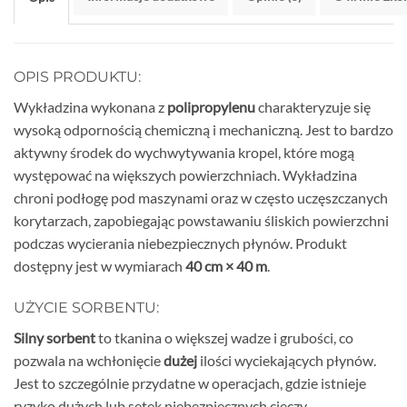
OPIS PRODUKTU:
Wykładzina wykonana z
polipropylenu
charakteryzuje się
wysoką odpornością chemiczną i mechaniczną. Jest to bardzo
aktywny środek do wychwytywania kropel, które mogą
występować na większych powierzchniach. Wykładzina
chroni podłogę pod maszynami oraz w często uczęszczanych
korytarzach, zapobiegając powstawaniu śliskich powierzchni
podczas wycierania niebezpiecznych płynów. Produkt
dostępny jest w wymiarach
40 cm × 40 m
.
UŻYCIE SORBENTU:
Silny sorbent
to tkanina o większej wadze i grubości, co
pozwala na wchłonięcie
dużej
ilości wyciekających płynów.
Jest to szczególnie przydatne w operacjach, gdzie istnieje
ryzyko dużych lub setek niebezpiecznych cieczy.