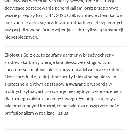
właściwości wchłoniętych cieczy, wewnętrzne instrukcje
dotyczące postępowania z chemikaliami oraz przez prawo –
ważne przepisy to nr 541/2020 Coll. w sprawie chemikaliów i
mieszanin. Zaleca się przekazanie odpadów niebezpiecznych
wyspecjalizowanej firmie zajmującej się utylizacją substancji
niebezpiecznych.
Ekologus Sp. z o.o. to zaufany partner w branży ochrony
środowiska, który oferuje kompleksowe usługi, w tym
sprzedaż sorbentów i akcesoriów, doradztwo oraz szkolenia.
Nasze produkty, takie jak sorbenty tekstylne, są nie tylko
skuteczne, ale również stanowią gwarancję wsparcia w
trudnych sytuacjach, co czyni je niezbędnym wyposażeniem
dla każdego zakładu przemysłowego. Współpracujemy z
wieloma znanymi firmami, co potwierdza naszą rzetelność i
profesjonalizm w realizacji usług.