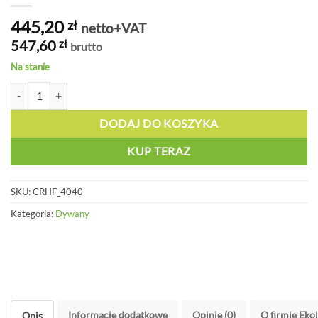
445,20
zł
netto+VAT
547,60
zł
brutto
Na stanie
ilość Dywan sorpcyjny wzmocniony perforowany - CRHF 4040
DODAJ DO KOSZYKA
KUP TERAZ
SKU:
CRHF_4040
Kategoria:
Dywany
Informacje dodatkowe
Opinie (0)
O firmie Eko
Opis