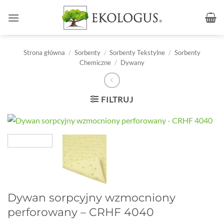
Przewiń
do
zawartości
Strona główna
/
Sorbenty
/
Sorbenty Tekstylne
/
Sorbenty
Chemiczne
/
Dywany
FILTRUJ
Dywan sorpcyjny wzmocniony
perforowany – CRHF 4040