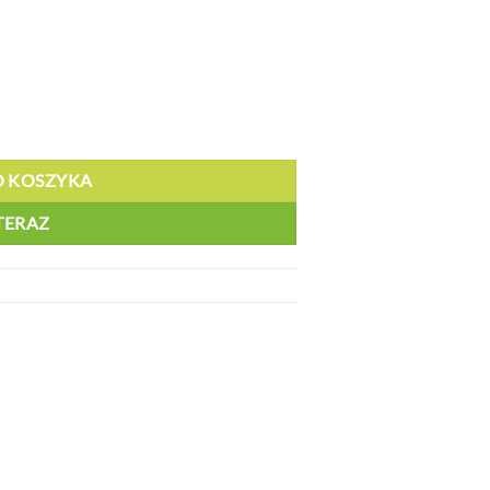
uszczalny - ORTL 14240
O KOSZYKA
TERAZ