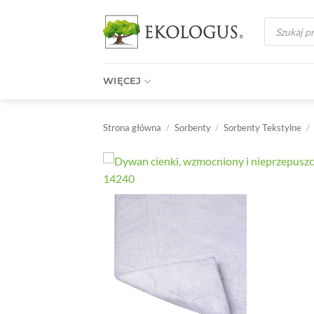
Przewiń
Wyszukiwark
do
produktów
zawartości
WIĘCEJ
Strona główna
/
Sorbenty
/
Sorbenty Tekstylne
/