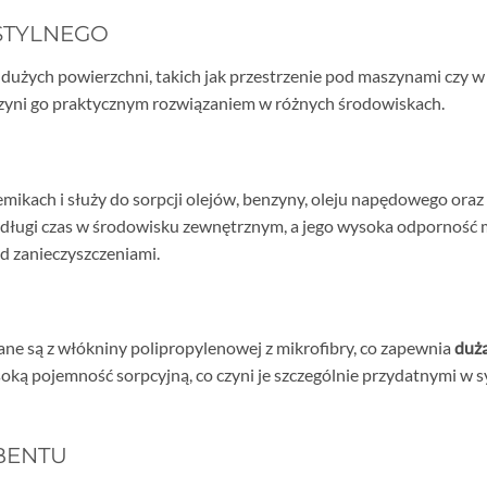
STYLNEGO
użych powierzchni, takich jak przestrzenie pod maszynami czy w 
zyni go praktycznym rozwiązaniem w różnych środowiskach.
kach i służy do sorpcji olejów, benzyny, oleju napędowego oraz in
 długi czas w środowisku zewnętrznym, a jego wysoka odporność
d zanieczyszczeniami.
e są z włókniny polipropylenowej z mikrofibry, co zapewnia
duż
ką pojemność sorpcyjną, co czyni je szczególnie przydatnymi w sy
BENTU