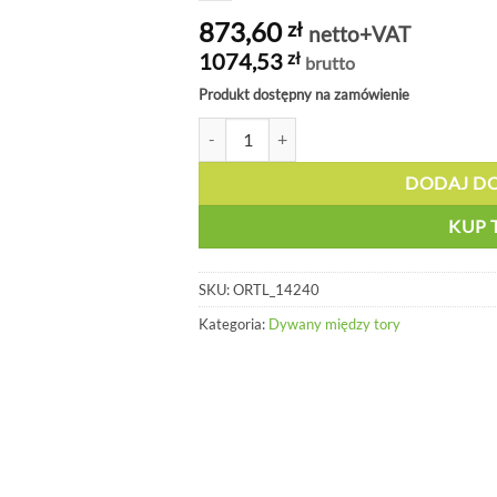
873,60
zł
netto+VAT
1074,53
zł
brutto
Produkt dostępny na zamówienie
ilość Dywan cienki, wzmocniony i nieprzep
DODAJ D
KUP 
SKU:
ORTL_14240
Kategoria:
Dywany między tory