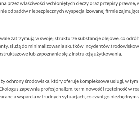
ana przez właściwości wchłoniętych cieczy oraz przepisy prawne, 
anie odpadów niebezpiecznych wyspecjalizowanej firmie zajmującej s
wale zatrzymują w swojej strukturze substancje olejowe, co odróż
enty, służą do minimalizowania skutków incydentów środowiskowyc
nstruktażowe lub zapoznanie się z instrukcją użytkowania.
anży ochrony środowiska, który oferuje kompleksowe usługi, w tym
kologus zapewnia profesjonalizm, terminowość i rzetelność w rea
ż gwarancja wsparcia w trudnych sytuacjach, co czyni go niezbędn