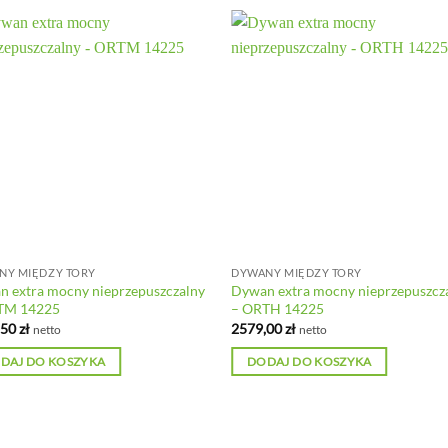
NY MIĘDZY TORY
DYWANY MIĘDZY TORY
 extra mocny nieprzepuszczalny
Dywan extra mocny nieprzepuszcz
TM 14225
– ORTH 14225
,50
zł
2579,00
zł
netto
netto
DAJ DO KOSZYKA
DODAJ DO KOSZYKA
 prawa do treści zastrzeżone. Każde zamówienie wymaga ręcznego zatwi