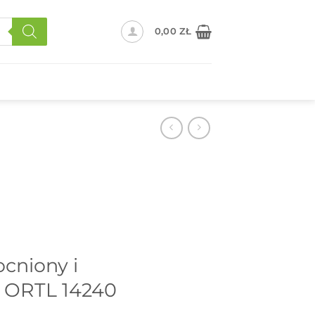
0,00
ZŁ
cniony i
– ORTL 14240