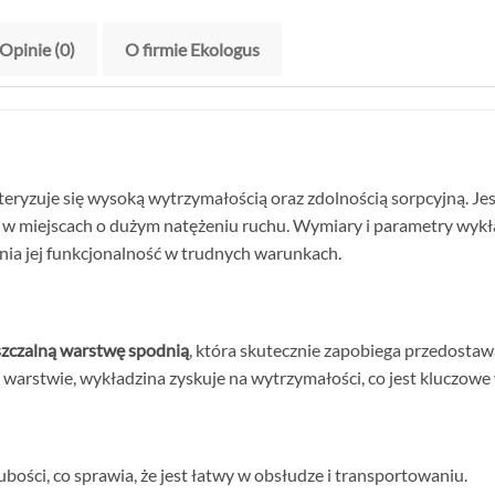
Opinie (0)
O firmie Ekologus
ryzuje się wysoką wytrzymałością oraz zdolnością sorpcyjną. Je
iem w miejscach o dużym natężeniu ruchu. Wymiary i parametry w
ia jej funkcjonalność w trudnych warunkach.
zczalną warstwę spodnią
, która skutecznie zapobiega przedostaw
ej warstwie, wykładzina zyskuje na wytrzymałości, co jest kluczow
rubości, co sprawia, że jest łatwy w obsłudze i transportowaniu.