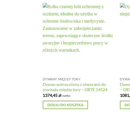
DYWANY MIĘDZY TORY
DYWA
Dywan wzmocniony z otworami do
Dywan
montażu między tory – ORTE 14524
– OR
1374,45
zł
1081
netto
DODAJ DO KOSZYKA
DO
Wszelkie