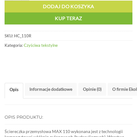
DODAJ DO KOSZYKA
KUP TERAZ
SKU:
HC_110R
Kategoria:
Czyściwa tekstylne
Informacje dodatkowe
Opinie (0)
O firmie Eko
Opis
OPIS PRODUKTU:
Ściereczka przemysłowa MAX 110 wykonana jest z technologii
kompozytowej włóknin nylonowych (hydraulicznych). Warstwa