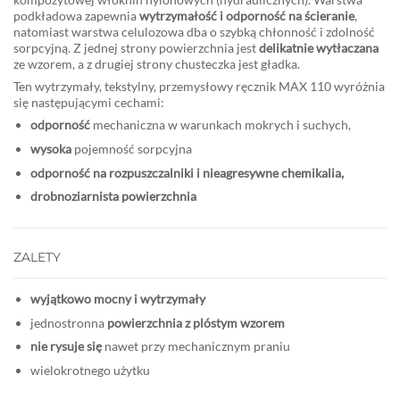
podkładowa zapewnia
wytrzymałość i odporność na ścieranie
,
natomiast warstwa celulozowa dba o szybką chłonność i zdolność
sorpcyjną. Z jednej strony powierzchnia jest
delikatnie wytłaczana
ze wzorem, a z drugiej strony chusteczka jest gładka.
Ten wytrzymały, tekstylny, przemysłowy ręcznik MAX 110 wyróżnia
się następującymi cechami:
odporność
mechaniczna w warunkach mokrych i suchych,
wysoka
pojemność sorpcyjna
odporność na rozpuszczalniki i nieagresywne chemikalia,
drobnoziarnista powierzchnia
ZALETY
wyjątkowo mocny i wytrzymały
jednostronna
powierzchnia z plóstym wzorem
nie rysuje się
nawet przy mechanicznym praniu
wielokrotnego użytku