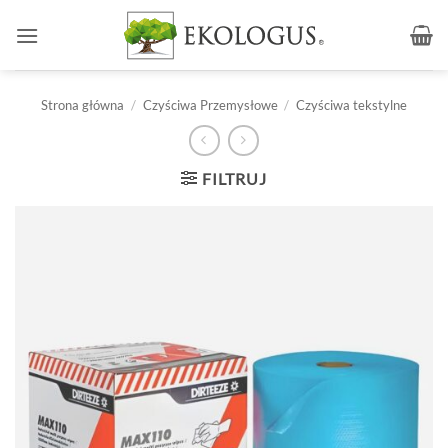
Przewiń
do
zawartości
Strona główna
/
Czyściwa Przemysłowe
/
Czyściwa tekstylne
FILTRUJ