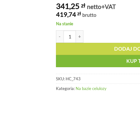
341,25
zł
netto+VAT
419,74
zł
brutto
Na stanie
ilość Czyściwo na bazie Airlaidu , średnie 
DODAJ D
KUP 
SKU:
HC_743
Kategoria:
Na bazie celulozy