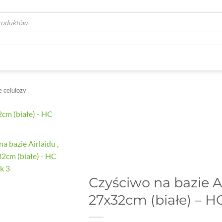
a
e celulozy
Czyściwo na bazie Ai
27x32cm (białe) – H