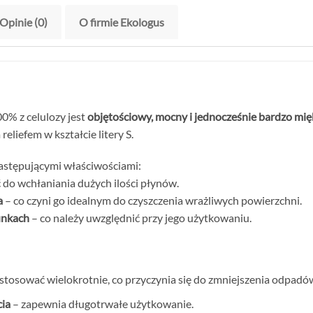
Opinie (0)
O firmie Ekologus
% z celulozy jest
objętościowy, mocny i jednocześnie bardzo mię
liefem w kształcie litery S.
astępującymi właściwościami:
 do wchłaniania dużych ilości płynów.
a
– co czyni go idealnym do czyszczenia wrażliwych powierzchni.
unkach
– co należy uwzględnić przy jego użytkowaniu.
stosować wielokrotnie, co przyczynia się do zmniejszenia odpadó
cia
– zapewnia długotrwałe użytkowanie.