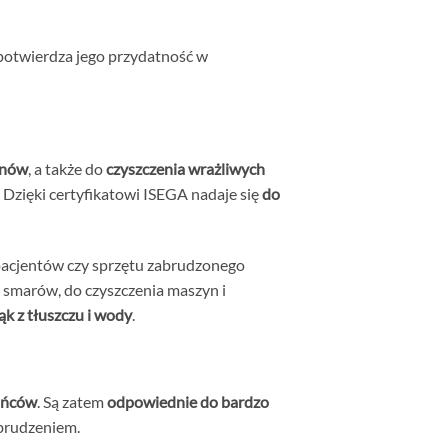
potwierdza jego przydatność w
ynów
, a także do
czyszczenia wrażliwych
 Dzięki certyfikatowi ISEGA nadaje się
do
 pacjentów czy sprzętu zabrudzonego
ub smarów, do czyszczenia maszyn i
ąk z tłuszczu i wody
.
końców
. Są zatem
odpowiednie do bardzo
abrudzeniem.