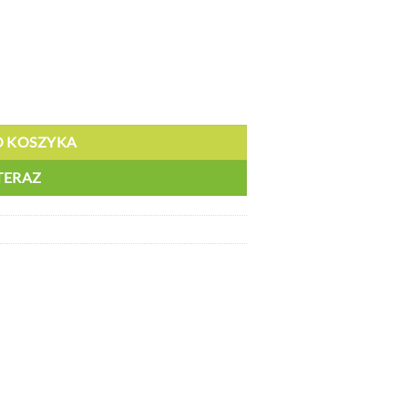
27x32cm (białe) - HC 743
O KOSZYKA
TERAZ