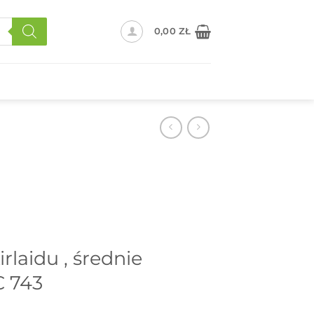
0,00
ZŁ
rlaidu , średnie
C 743