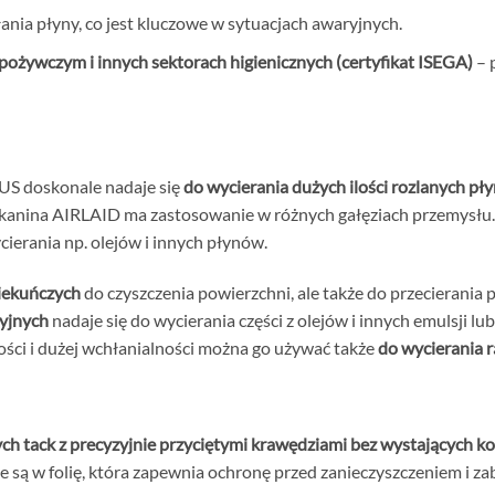
ania płyny, co jest kluczowe w sytuacjach awaryjnych.
ożywczym i innych sektorach higienicznych (certyfikat ISEGA)
– 
US doskonale nadaje się
do wycierania dużych ilości rozlanych pł
. Tkanina AIRLAID ma zastosowanie w różnych gałęziach przemysłu.
ierania np. olejów i innych płynów.
piekuńczych
do czyszczenia powierzchni, ale także do przecierania
yjnych
nadaje się do wycierania części z olejów i innych emulsji l
ości i dużej wchłanialności można go używać także
do wycierania r
ych tack z precyzyjnie przyciętymi krawędziami bez wystających 
e są w folię, która zapewnia ochronę przed zanieczyszczeniem i z