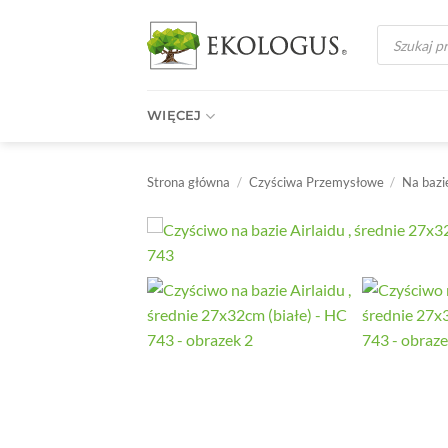
Przewiń
Wyszukiwark
do
produktów
zawartości
WIĘCEJ
Strona główna
/
Czyściwa Przemysłowe
/
Na bazi