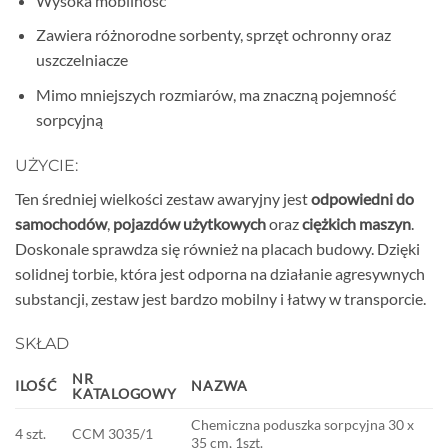
Wysoka mobilność
Zawiera różnorodne sorbenty, sprzęt ochronny oraz
uszczelniacze
Mimo mniejszych rozmiarów, ma znaczną pojemność
sorpcyjną
UŻYCIE:
Ten średniej wielkości zestaw awaryjny jest
odpowiedni do
samochodów
,
pojazdów użytkowych
oraz
ciężkich maszyn
.
Doskonale sprawdza się również na placach budowy. Dzięki
solidnej torbie, która jest odporna na działanie agresywnych
substancji, zestaw jest bardzo mobilny i łatwy w transporcie.
SKŁAD
NR
ILOŚĆ
NAZWA
KATALOGOWY
Chemiczna poduszka sorpcyjna 30 x
4 szt.
CCM 3035/1
35 cm, 1szt.