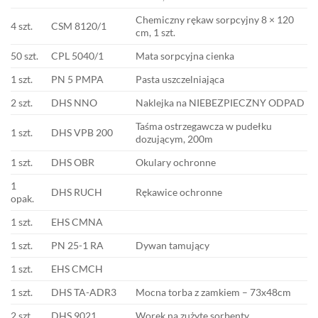
Chemiczny rękaw sorpcyjny 8 × 120
4 szt.
CSM 8120/1
cm, 1 szt.
50 szt.
CPL 5040/1
Mata sorpcyjna cienka
1 szt.
PN 5 PMPA
Pasta uszczelniająca
2 szt.
DHS NNO
Naklejka na NIEBEZPIECZNY ODPAD
Taśma ostrzegawcza w pudełku
1 szt.
DHS VPB 200
dozującym, 200m
1 szt.
DHS OBR
Okulary ochronne
1
DHS RUCH
Rękawice ochronne
opak.
1 szt.
EHS CMNA
1 szt.
PN 25-1 RA
Dywan tamujący
1 szt.
EHS CMCH
1 szt.
DHS TA-ADR3
Mocna torba z zamkiem – 73x48cm
2 szt.
DHS 9021
Worek na zużyte sorbenty