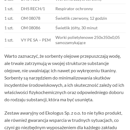
1 szt.
DHS RECH/1
Respirator ochronny
1 szt.
OM 08078
Świetlik czerwony, 12 godzin
1 szt.
OM 08086
Świetlik żółty, 30 minut
Worki polietylenowe 250x350x0,05
1 szt.
VY PE SA – PEM
samozamykające
Warto zaznaczyć, że sorbenty olejowe przepuszczają wodę,
ale trwale zatrzymują w swojej strukturze substancje
olejowe, nie uwalniając ich nawet po wykręceniu tkaniny.
Sorbenty są narzędziem do minimalizowania skutków
incydentów środowiskowych, a ich skuteczność zależy od ich
właściwości fizykochemicznych oraz odpowiedniego doboru
do rodzaju substancji, która ma być usunięta.
Zestaw awaryjny od Ekologus Sp. z o.o. to nie tylko produkt,
ale również gwarancja wsparcia w trudnych sytuacjach, co
czyni go niezbędnym wyposażeniem dla każdego zakładu