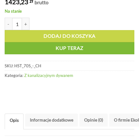
1423,23
zł
brutto
Na stanie
ilość Chemiczny zestaw awaryjny - HST 70S - CH
DODAJ DO KOSZYKA
KUP TERAZ
SKU:
HST_70S_-_CH
Kategoria:
Z kanalizacyjnym dywanem
Informacje dodatkowe
Opinie (0)
O firmie Eko
Opis