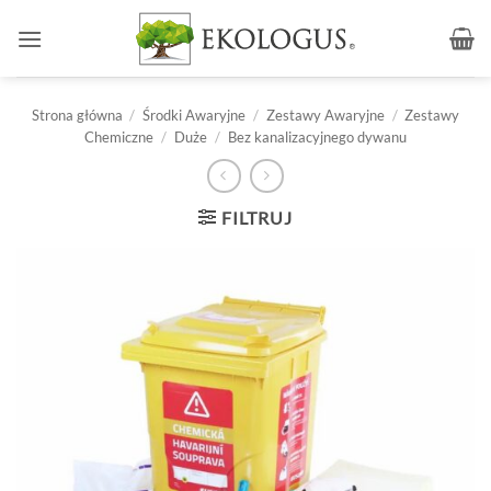
Przewiń
do
zawartości
Strona główna
/
Środki Awaryjne
/
Zestawy Awaryjne
/
Zestawy
Chemiczne
/
Duże
/
Bez kanalizacyjnego dywanu
FILTRUJ