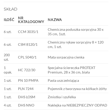
SKŁAD
NR
ILOŚĆ
NAZWA
KATALOGOWY
Chemiczna poduszka sorpcyjna 30 x
6 szt.
CCM 3035/1
35 cm, 1szt.
Chemiczny rękaw sorpcyjny 8 × 120
6 szt.
CSM 8120/1
cm, 1 szt.
200
CPL 5040/1
Mata sorpacyjna cienka
szt.
1
Specjalna ściereczka PROTEXT
HC 722/30
opak.
Premium, 28 x 36 cm, biała
1 szt.
PN 10 PMPA
Pasta uszczelniająca
1 szt.
PLN 7244
Pojemnik z tworzywa na kółkach żółty
1 szt.
DHS LOSM
Zmiotka i szufelka
4 szt.
DHS NNO
Naklejka na NIEBEZPIECZNY ODPAD