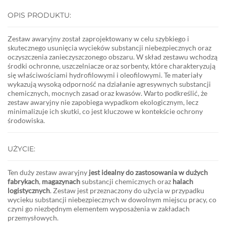
OPIS PRODUKTU:
Zestaw awaryjny został zaprojektowany w celu szybkiego i
skutecznego usunięcia wycieków substancji niebezpiecznych oraz
oczyszczenia zanieczyszczonego obszaru. W skład zestawu wchodzą
środki ochronne, uszczelniacze oraz sorbenty, które charakteryzują
się właściwościami hydrofilowymi i oleofilowymi. Te materiały
wykazują wysoką odporność na działanie agresywnych substancji
chemicznych, mocnych zasad oraz kwasów. Warto podkreślić, że
zestaw awaryjny nie zapobiega wypadkom ekologicznym, lecz
minimalizuje ich skutki, co jest kluczowe w kontekście ochrony
środowiska.
UŻYCIE:
Ten duży zestaw awaryjny
jest idealny do zastosowania w dużych
fabrykach
,
magazynach
substancji chemicznych oraz
halach
logistycznych
. Zestaw jest przeznaczony do użycia w przypadku
wycieku substancji niebezpiecznych w dowolnym miejscu pracy, co
czyni go niezbędnym elementem wyposażenia w zakładach
przemysłowych.