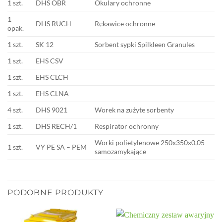
1 szt.
DHS OBR
Okulary ochronne
1
DHS RUCH
Rękawice ochronne
opak.
1 szt.
SK 12
Sorbent sypki Spilkleen Granules
1 szt.
EHS CSV
1 szt.
EHS CLCH
1 szt.
EHS CLNA
4 szt.
DHS 9021
Worek na zużyte sorbenty
1 szt.
DHS RECH/1
Respirator ochronny
Worki polietylenowe 250x350x0,05
1 szt.
VY PE SA – PEM
samozamykające
PODOBNE PRODUKTY