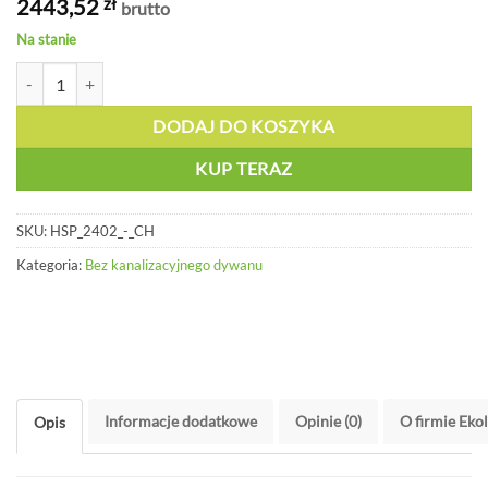
2443,52
zł
brutto
Na stanie
ilość Chemiczny zestaw awaryjny - HSP 2402 - CH
DODAJ DO KOSZYKA
KUP TERAZ
SKU:
HSP_2402_-_CH
Kategoria:
Bez kanalizacyjnego dywanu
Informacje dodatkowe
Opinie (0)
O firmie Eko
Opis