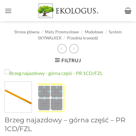
Przewiń
do
zawartości
Strona główna
/
Maty Przemysłowe
/
Modułowe
/
System
SKYWALKER
/
Przednia krawędź
FILTRUJ
Brzeg najazdowy – górna część – PR
1CD/FZL