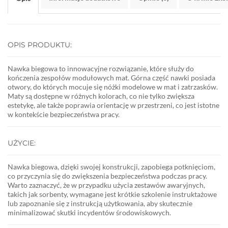
OPIS PRODUKTU:
Nawka biegowa to innowacyjne rozwiązanie, które służy do
kończenia zespołów modułowych mat. Górna część nawki posiada
otwory, do których mocuje się nóżki modelowe w mat i zatrzasków.
Maty są dostępne w różnych kolorach, co nie tylko zwiększa
estetykę, ale także poprawia orientację w przestrzeni, co jest istotne
w kontekście bezpieczeństwa pracy.
UŻYCIE:
Nawka biegowa, dzięki swojej konstrukcji, zapobiega potknięciom,
co przyczynia się do zwiększenia bezpieczeństwa podczas pracy.
Warto zaznaczyć, że w przypadku użycia zestawów awaryjnych,
takich jak sorbenty, wymagane jest krótkie szkolenie instruktażowe
lub zapoznanie się z instrukcją użytkowania, aby skutecznie
minimalizować skutki incydentów środowiskowych.