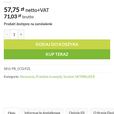
57,75
zł
netto+VAT
71,03
zł
brutto
Produkt dostępny na zamówienie
ilość Brzeg najazdowy - górna część - PR 1CD/FZL
DODAJ DO KOSZYKA
KUP TERAZ
SKU:
PR_1CD/FZL
Kategorie:
Akcesoria
,
Przednia krawędź
,
System SKYWALKER
Informacje dodatkowe
Opinie (0)
O firmie Eko
Opis