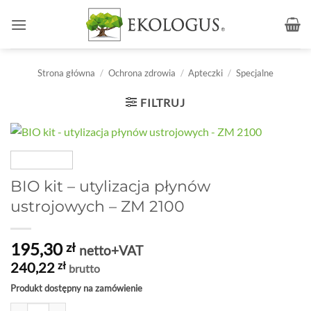
Przewiń
do
zawartości
Strona główna
/
Ochrona zdrowia
/
Apteczki
/
Specjalne
FILTRUJ
BIO kit – utylizacja płynów
ustrojowych – ZM 2100
195,30
zł
netto+VAT
240,22
zł
brutto
Produkt dostępny na zamówienie
ilość BIO kit - utylizacja płynów ustrojowych - ZM 2100