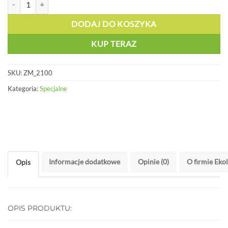
DODAJ DO KOSZYKA
KUP TERAZ
SKU:
ZM_2100
Kategoria:
Specjalne
Informacje dodatkowe
Opinie (0)
O firmie Eko
Opis
OPIS PRODUKTU: