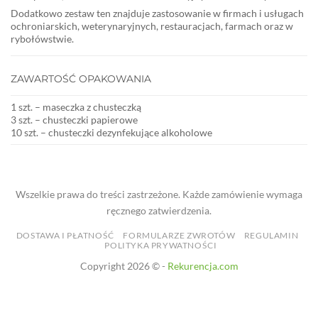
Dodatkowo zestaw ten znajduje zastosowanie w firmach i usługach
ochroniarskich, weterynaryjnych, restauracjach, farmach oraz w
rybołówstwie.
ZAWARTOŚĆ OPAKOWANIA
1 szt. – maseczka z chusteczką
3 szt. – chusteczki papierowe
10 szt. – chusteczki dezynfekujące alkoholowe
Wszelkie prawa do treści zastrzeżone. Każde zamówienie wymaga
ręcznego zatwierdzenia.
DOSTAWA I PŁATNOŚĆ
FORMULARZE ZWROTÓW
REGULAMIN
POLITYKA PRYWATNOŚCI
Copyright 2026 © -
Rekurencja.com