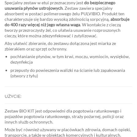
Specjalny zestaw w etui przeznaczony jest
do bezpiecznego
usuwania płynów ustrojowych
. Zestaw zawiera specjalny
absorbent w postaci polimerowego żelu PULVIBIO. Produkt ten
charakteryzuje się bardzo wysoką zdolnością sorpcyjną,
absorbuje
do 400 razy więcej niż jego własna waga
. W kontakcie z cieczą
tworzy przezroczysty żel, co ułatwia usuwanie rozproszonych
cieczy, które można zdezynfekować i zutylizować.
Aby ułatwić zbieranie, do zestawu dołączona jest miarka ze
zbierakiem oraz sprzęt ochronny.
pochłanianie płynów, w tym krwi, moczu, wymiocin, wysięków,
dezynfekcja
przepusty do powieszenia walizki na ścianie lub zapakowania
(otwory z tyłu)
UŻYCIE:
Zestaw BIO KIT jest odpowiedni dla pogotowia ratunkowego i
pojazdów pogotowia ratunkowego, straży pożarnej, policji oraz
innych służb ochronnych.
Może być również używany w placówkach zdrowia, domach opieki,
transporcie, a także w obiektach komercyjnych i kulturalnych.