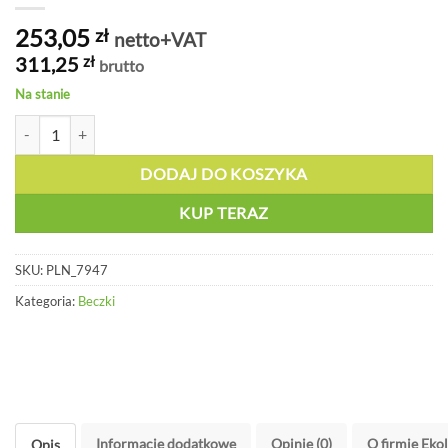
253,05
zł
netto+VAT
311,25
zł
brutto
Na stanie
ilość Beczka z odkręcaną pokrywą 42 l - PLN 7947
DODAJ DO KOSZYKA
KUP TERAZ
SKU:
PLN_7947
Kategoria:
Beczki
Informacje dodatkowe
Opinie (0)
O firmie Eko
Opis