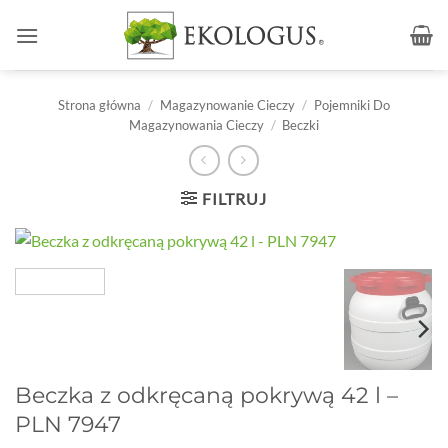
Przewiń
do
zawartości
Strona główna
/
Magazynowanie Cieczy
/
Pojemniki Do
Magazynowania Cieczy
/
Beczki
FILTRUJ
Beczka z odkręcaną pokrywą 42 l –
PLN 7947