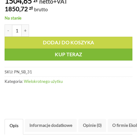
1504,65
zł
netto+VAT
1850,72
zł
brutto
Na stanie
ilość Bariera tamująca - PN SB 31
DODAJ DO KOSZYKA
KUP TERAZ
SKU:
PN_SB_31
Kategoria:
Wielokrotnego użytku
Informacje dodatkowe
Opinie (0)
O firmie Eko
Opis