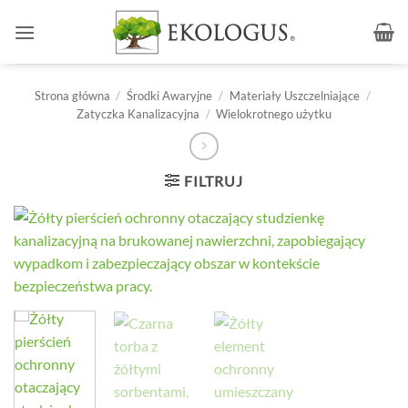
Przewiń
do
zawartości
Strona główna
/
Środki Awaryjne
/
Materiały Uszczelniające
/
Zatyczka Kanalizacyjna
/
Wielokrotnego użytku
FILTRUJ