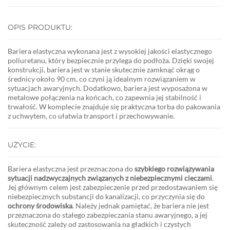
OPIS PRODUKTU:
Bariera elastyczna wykonana jest z wysokiej jakości elastycznego
poliuretanu, który bezpiecznie przylega do podłoża. Dzięki swojej
konstrukcji, bariera jest w stanie skutecznie zamknąć okrąg o
średnicy około 90 cm, co czyni ją idealnym rozwiązaniem w
sytuacjach awaryjnych. Dodatkowo, bariera jest wyposażona w
metalowe połączenia na końcach, co zapewnia jej stabilność i
trwałość. W komplecie znajduje się praktyczna torba do pakowania
z uchwytem, co ułatwia transport i przechowywanie.
UŻYCIE:
Bariera elastyczna jest przeznaczona do
szybkiego rozwiązywania
sytuacji nadzwyczajnych związanych z niebezpiecznymi cieczami
.
Jej głównym celem jest zabezpieczenie przed przedostawaniem się
niebezpiecznych substancji do kanalizacji, co przyczynia się do
ochrony środowiska
. Należy jednak pamiętać, że bariera nie jest
przeznaczona do stałego zabezpieczania stanu awaryjnego, a jej
skuteczność zależy od zastosowania na gładkich i czystych