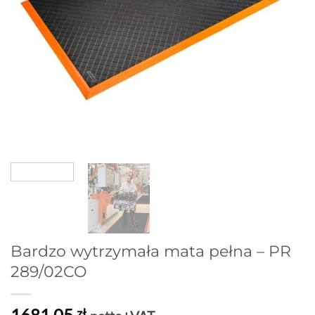
Bardzo wytrzymała mata pełna – PR
289/02CO
1681,05
zł