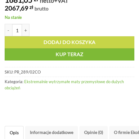
netto+VAT
2067,69
zł
brutto
Na stanie
ilość Bardzo wytrzymała mata pełna - PR 289/02CO
DODAJ DO KOSZYKA
KUP TERAZ
SKU:
PR_289/02CO
Kategoria:
Ekstremalnie wytrzymałe maty przemysłowe do dużych
obciążeń
Informacje dodatkowe
Opinie (0)
O firmie Eko
Opis