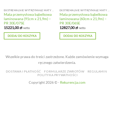
EKSTREMALNIE WYTRZYMAŁE MATY PRZEMYSŁOWE DO DUŻYCH OBCIĄŻEŃ
EKSTREMALNIE WYTRZYMAŁE MATY PRZEMYSŁOWE DO DUŻYCH OBCIĄŻEŃ
Mata przemysłowa bąbelkowa
Mata przemysłowa bąbelkowa
laminowana (91cm x 21,9m) –
laminowana (60cm x 21,9m) –
PR 30E/07SE
PR 30E/06SE
15221,00
zł
12827,00
zł
netto
netto
DODAJ DO KOSZYKA
DODAJ DO KOSZYKA
Wszelkie prawa do treści zastrzeżone. Każde zamówienie wymaga
ręcznego zatwierdzenia.
DOSTAWA I PŁATNOŚĆ
FORMULARZE ZWROTÓW
REGULAMIN
POLITYKA PRYWATNOŚCI
Copyright 2026 © -
Rekurencja.com