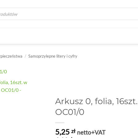
a
zpieczeństwa
/
Samoprzylepne litery i cyfry
Arkusz 0, folia, 16sz
OC01/0
5,25
zł
netto+VAT