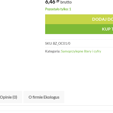
6,46
zł
brutto
Pozostało tylko: 1
DODAJ D
KUP 
SKU:
BZ_OC01/0
Kategoria:
Samoprzylepne litery i cyfry
Opinie (0)
O firmie Ekologus