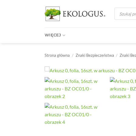
Przewiń
Wyszukiwark
do
produktów
zawartości
WIĘCEJ
Strona główna
/
Znaki Bezpieczeństwa
/
Znaki Be