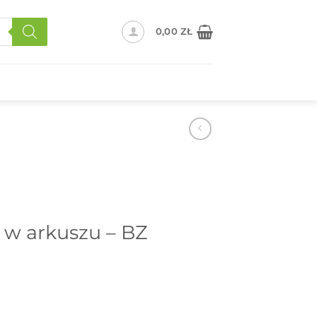
0,00
ZŁ
t. w arkuszu – BZ