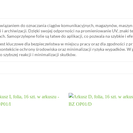
związaniem do oznaczania ciągów komunikacyjnych, magazynów, maszyn 
i archiwizacji. Dzięki swojej odporności na promieniowanie UV, znaki te 
 Samoprzylepne folie są łatwe do aplikacji, co pozwala na szybkie i e
est kluczowe dla bezpieczeństwa w miejscu pracy oraz dla zgodności z
ne w kontekście ochrony środowiska oraz minimalizacji ryzyka wypadków.
szybszej reakcji i minimalizacji skutków.