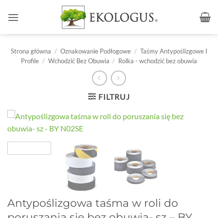
Przewiń
do
zawartości
Strona główna
/
Oznakowanie Podłogowe
/
Taśmy Antypoślizgowe I
Profile
/
Wchodzić Bez Obuwia
/
Rolka - wchodzić bez obuwia
FILTRUJ
Antypoślizgowa taśma w roli do
poruszania się bez obuwia- sz – BY