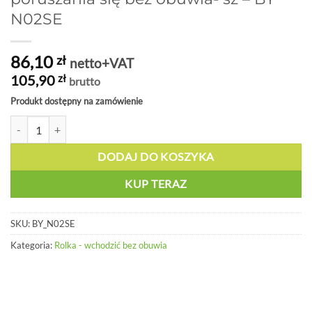
N02SE
86,10
zł
netto+VAT
105,90
zł
brutto
Produkt dostępny na zamówienie
ilość Antypoślizgowa taśma w roli do poruszania się bez obuwia- sz -
DODAJ DO KOSZYKA
KUP TERAZ
SKU:
BY_N02SE
Kategoria:
Rolka - wchodzić bez obuwia