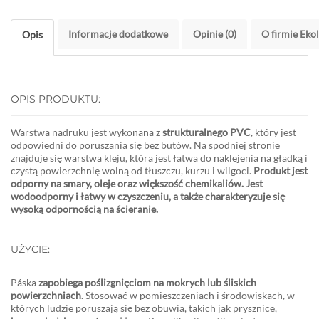
Informacje dodatkowe
Opinie (0)
O firmie Eko
Opis
OPIS PRODUKTU:
Warstwa nadruku jest wykonana z
strukturalnego PVC
, który jest
odpowiedni do poruszania się bez butów. Na spodniej stronie
znajduje się warstwa kleju, która jest łatwa do naklejenia na gładką i
czystą powierzchnię wolną od tłuszczu, kurzu i wilgoci.
Produkt jest
odporny na smary, oleje oraz większość chemikaliów. Jest
wodoodporny i łatwy w czyszczeniu, a także charakteryzuje się
wysoką odpornością na ścieranie.
UŻYCIE:
Páska
zapobiega poślizgnięciom na mokrych lub śliskich
powierzchniach
. Stosować w pomieszczeniach i środowiskach, w
których ludzie poruszają się bez obuwia, takich jak prysznice,