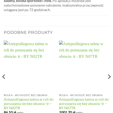
baseny, boiska sportowe i inne.
Po aplikacji możliwe jest
natychmiastowe ponowne nałożenie, maksymalna przyczepność
osiągana jest po 72 godzinach.
PODOBNE PRODUKTY
ROLKA - WCHODZIĆ BEZ OBUWIA
ROLKA - WCHODZIĆ BEZ OBUWIA
Antypoślizgowa taśma w roli do
Antypoślizgowa taśma w roli do
poruszania się bez obuwia- tr –
poruszania się bez obuwia- tr –
BY N02TR
BY N07TR
86,10
zł
1001,70
zł
netto
netto